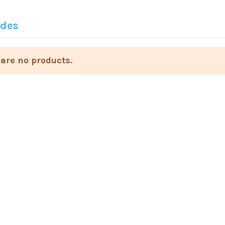
des
are no products.