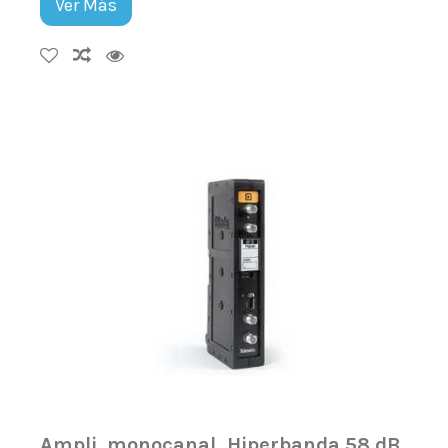
Ver Más
Ampli. monocanal, Hiperbanda 58 dB