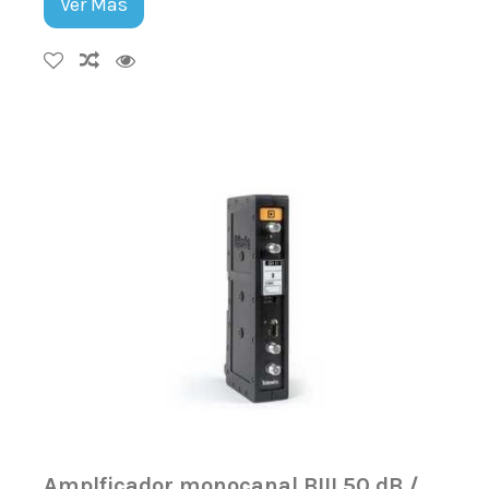
Ver Más
Amplficador monocanal BIII 50 dB /