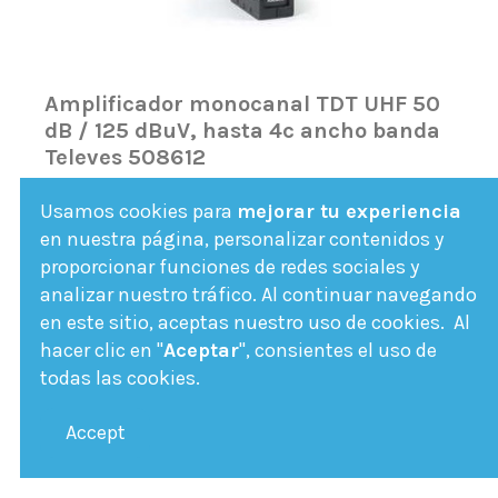
Amplificador monocanal TDT UHF 50
dB / 125 dBuV, hasta 4c ancho banda
Televes 508612
508612
Usamos cookies para
mejorar tu experiencia
Amplificador monocanal/multicanal
en nuestra página, personalizar contenidos y
especifico TDT referncia 568612 de Televes.
proporcionar funciones de redes sociales y
analizar nuestro tráfico. Al continuar navegando
Fuera de stock
en este sitio, aceptas nuestro uso de cookies. Al
137,64 €
hacer clic en "
Aceptar
", consientes el uso de
todas las cookies.
Ver Más
Accept