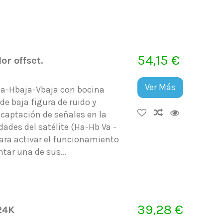
54,15 €
r offset.
Ver Más
ta-Hbaja-Vbaja con bocina
e baja figura de ruido y
captación de señales en la
dades del satélite (Ha-Hb Va -
Para activar el funcionamiento
tar una de sus...
39,28 €
24K