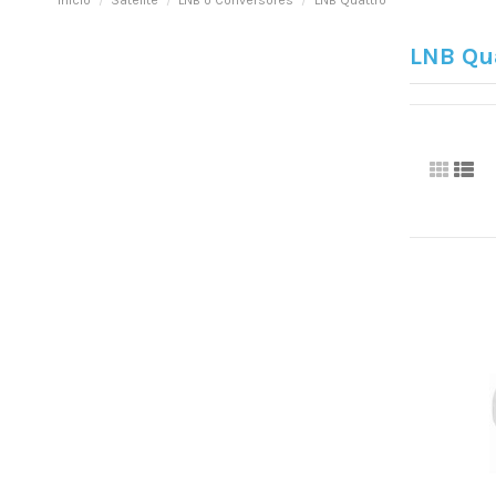
Inicio
Satélite
LNB o Conversores
LNB Quattro
LNB Qu