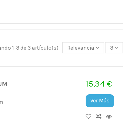
ndo 1-3 de 3 artículo(s)
Relevancia
3
15,34 €
UM
Ver Más
um