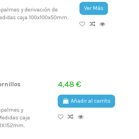
Ver Más
mpalmes y derivación de
 Medidas caja 100x100x50mm.
4,48 €
rnillos
Añadir al carrito
mpalmes y
 Medidas caja
21X152mm.