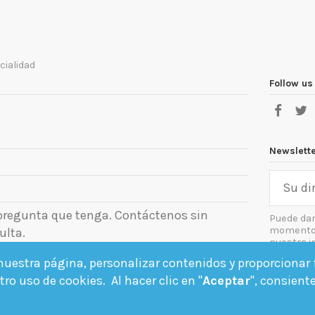
cialidad
Follow us
Newslett
 pregunta que tenga. Contáctenos sin
Puede dar
momento. 
ulta.
nuestra i
el aviso le
uestra página, personalizar contenidos y proporcionar f
Acept
ro uso de cookies. Al hacer clic en "
Aceptar
", consient