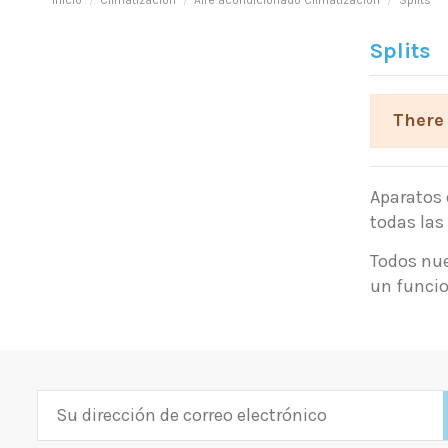
Inicio
Climatización
Aire acondicionado Climatización
Splits
Splits
There 
Aparatos 
todas las
Todos nue
un funcio