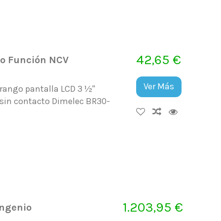
42,65 €
go Función NCV
Ver Más
orango pantalla LCD 3 ½"
 sin contacto Dimelec BR30-
1.203,95 €
Ingenio