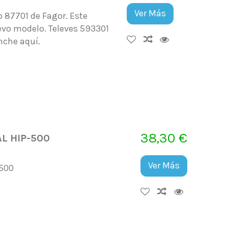
Ver Más
 87701 de Fagor. Este
evo modelo. Televes 593301
nche aquí.
38,30 €
L HIP-500
Ver Más
-500