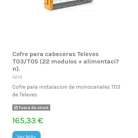
Cofre para cabeceras Televes
T03/T05 (22 modulos + alimentaci?
n).
5235
Cofre para instalacion de monocanales T03
de Televes
Fuera de stock
165,33 €
Ver Más