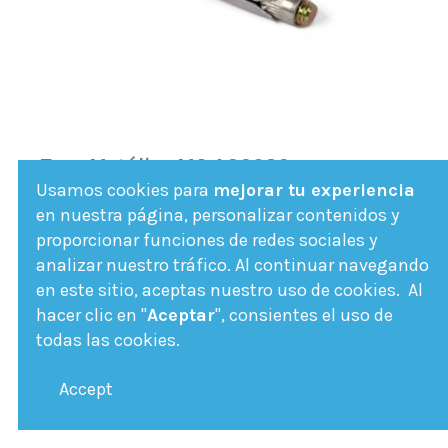
Taco Metálico M8 AC6036
Usamos cookies para
mejorar tu experiencia
AC6036
en nuestra página, personalizar contenidos y
Taco Metálico M8 AC6036
proporcionar funciones de redes sociales y
analizar nuestro tráfico. Al continuar navegando
Fuera de stock
en este sitio, aceptas nuestro uso de cookies. Al
0,61 €
hacer clic en "
Aceptar
", consientes el uso de
todas las cookies.
Ver Más
Accept