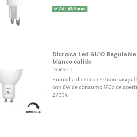
24 - 48 Horas
Dicroica Led GU10 Regulabl
blanco calido
120169R-C
Bombilla dicroica LED con casqui
con 6W de consumo 120º de apertur
2700K