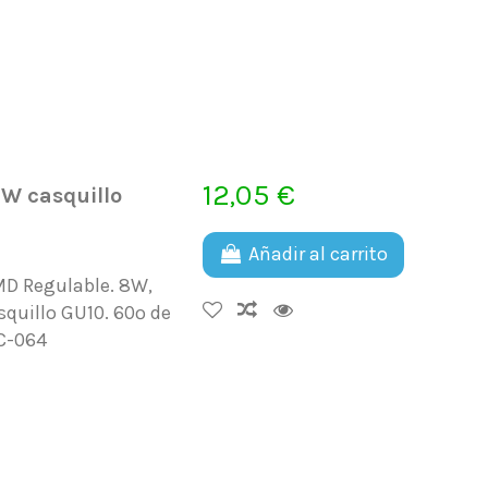
12,05 €
W casquillo
Añadir al carrito
MD Regulable. 8W,
squillo GU10. 60º de
C-064