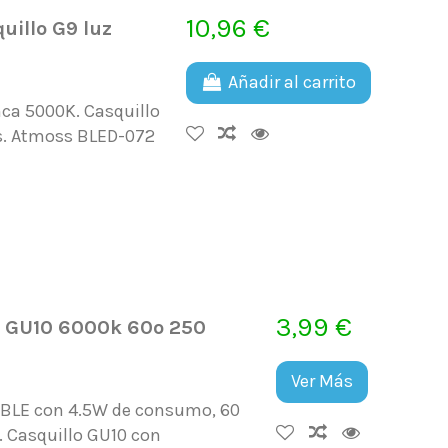
10,96 €
illo G9 luz
Añadir al carrito
nca 5000K. Casquillo
s. Atmoss BLED-072
3,99 €
e GU10 6000k 60º 250
Ver Más
ABLE con 4.5W de consumo, 60
. Casquillo GU10 con