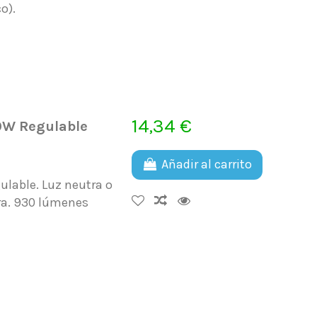
o).
14,34 €
0W Regulable
Añadir al carrito
lable. Luz neutra o
ra. 930 lúmenes