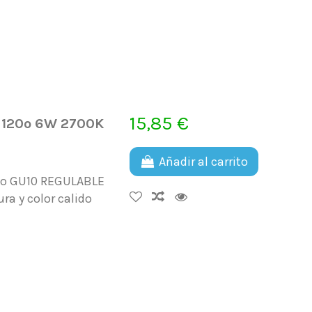
15,85 €
e 120º 6W 2700K
Añadir al carrito
llo GU10 REGULABLE
a y color calido