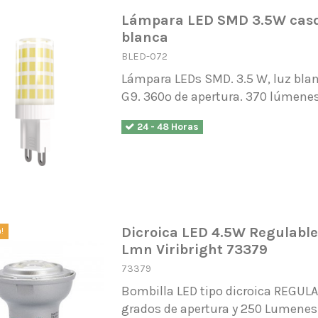
Lámpara LED SMD 3.5W casqu
blanca
BLED-072
Lámpara LEDs SMD. 3.5 W, luz bla
G9. 360º de apertura. 370 lúmene
24 - 48 Horas
Dicroica LED 4.5W Regulabl
a!
Lmn Viribright 73379
73379
Bombilla LED tipo dicroica REGUL
grados de apertura y 250 Lumenes