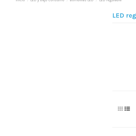
Inicio
LED y bajo consumo
Bombillas LED
LED regulable
LED reg