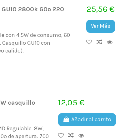
25,56 €
e GU10 2800k 60º 220
Ver Más
ble con 4.5W de consumo, 60
. Casquillo GU10 con
o calido).
12,05 €
W casquillo
Añadir al carrito
MD Regulable. 8W,
60º de apertura. 700