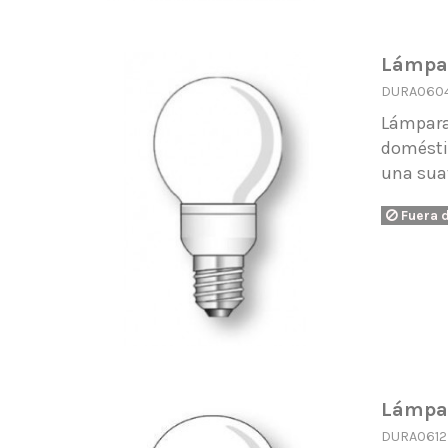
Lámpar
DURA060
Lámpara
doméstic
una suav
Fuera 
Lámpar
DURA0612