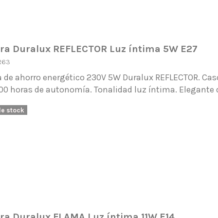
a Duralux REFLECTOR Luz íntima 5W E27
R63
 de ahorro energético 230V 5W Duralux REFLECTOR. Casqu
00 horas de autonomía. Tonalidad luz íntima. Elegante 
de stock
a Duralux FLAMA Luz íntima 11W E14