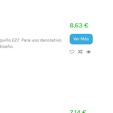
8,63 €
Ver Más
illo E27. Para uso decorativo
diseño.
7,14 €