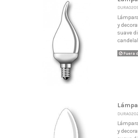
DURA020
Lámpara
y decora
suave di
candela
Fuera 
Lámpar
DURA020
Lámpara
y decora