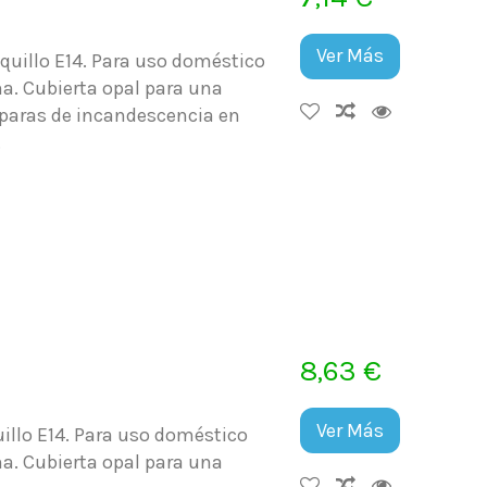
Ver Más
uillo E14. Para uso doméstico
ma. Cubierta opal para una
ámparas de incandescencia en
.
8,63 €
Ver Más
llo E14. Para uso doméstico
ma. Cubierta opal para una