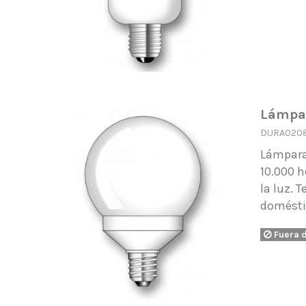
Lámpar
DURA020
Lámpara
10.000 h
la luz. 
domést
Fuera 