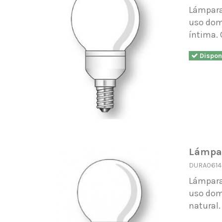
Lámpara 
uso domé
íntima. 
Dispon
Lámpar
DURA0614
Lámpara 
uso domé
natural.