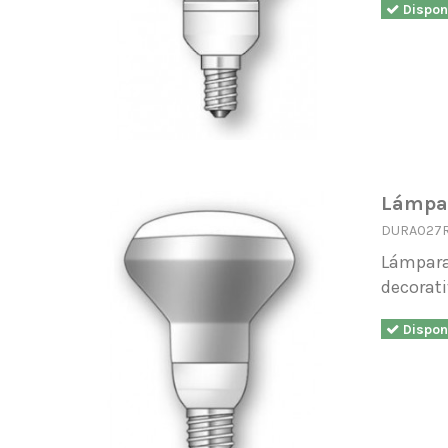
Dispon
Lámpar
DURA027
Lámpara
decorati
Dispon