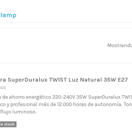
alamp
Mostrando 
a SuperDuralux TWIST Luz Natural 35W E27
40S
 de ahorro energético 220-240V 35W SuperDuralux TWIST
o y profesional más de 12.000 horas de autonomía. Tona
 flujo luminoso.
de stock