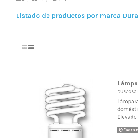
Inicio
Marcas
Duralamp
Listado de productos por marca Dur
Lámpar
DURA035
Lámpara
doméstic
Elevado
Fuera 