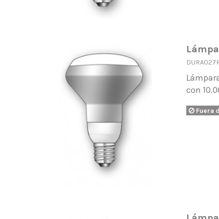
Lámpar
DURA027
Lámpara
con 10.0
Fuera 
Lámpar