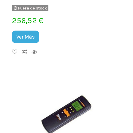
Fuera de stock
256,52 €
Ver Más