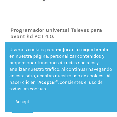
Programador universal Televes para
avant hd PCT 4.0.
7234
Usamos cookies para
mejorar tu experiencia
Accesorio programador para la central de
en nuestra página, personalizar contenidos y
Televes Avant HD. Este mando permite la
proporcionar funciones de redes sociales y
programación directa de la central sin
analizar nuestro tráfico. Al continuar navegando
necesidad de software.
en este sitio, aceptas nuestro uso de cookies. Al
hacer clic en "
Aceptar
", consientes el uso de
Fuera de stock
todas las cookies.
208,97 €
Accept
Ver Más