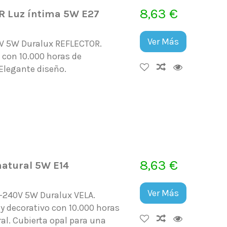
8,63 €
 Luz íntima 5W E27
Ver Más
0V 5W Duralux REFLECTOR.
 con 10.000 horas de
 Elegante diseño.
8,63 €
atural 5W E14
Ver Más
-240V 5W Duralux VELA.
y decorativo con 10.000 horas
al. Cubierta opal para una