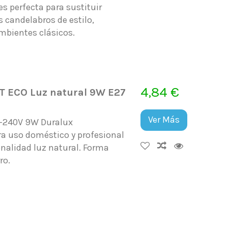
es perfecta para sustituir
 candelabros de estilo,
ambientes clásicos.
4,84 €
T ECO Luz natural 9W E27
Ver Más
0-240V 9W Duralux
ra uso doméstico y profesional
nalidad luz natural. Forma
orro.