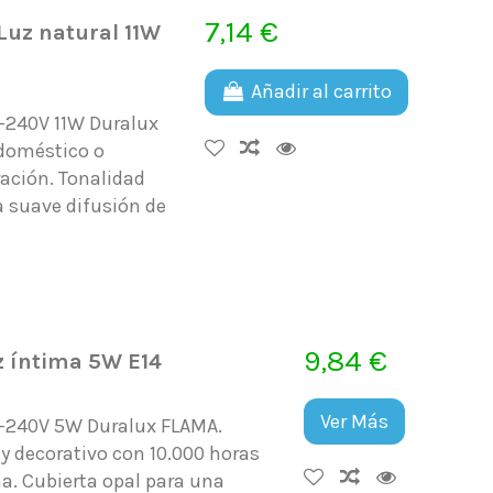
7,14 €
uz natural 11W
Añadir al carrito
-240V 11W Duralux
 doméstico o
ración. Tonalidad
a suave difusión de
9,84 €
 íntima 5W E14
Ver Más
0-240V 5W Duralux FLAMA.
y decorativo con 10.000 horas
a. Cubierta opal para una