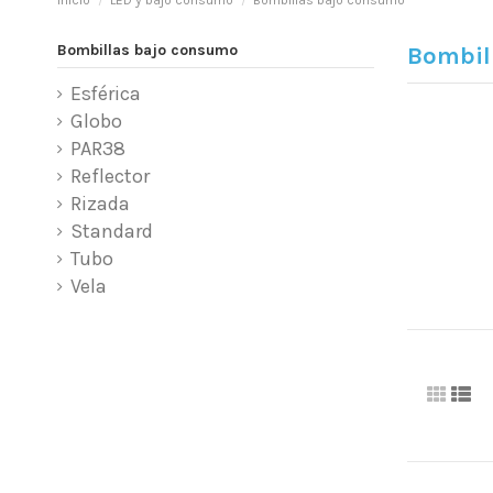
Inicio
LED y bajo consumo
Bombillas bajo consumo
Bombillas bajo consumo
Bombil
Esférica
Globo
PAR38
Reflector
Rizada
Standard
Tubo
Vela