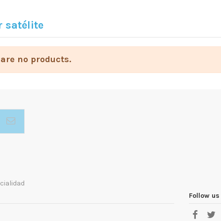
 satélite
are no products.
cialidad
Follow us