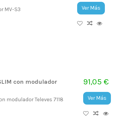
Ver Más
or MV-S3
91,05 €
e SLIM con modulador
Ver Más
con modulador Televes 7118