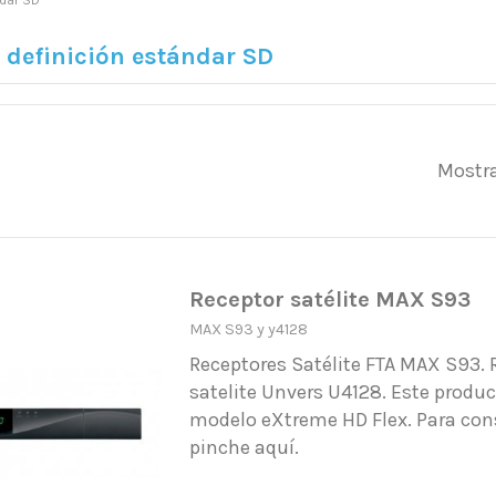
ndar SD
e definición estándar SD
Mostra
Receptor satélite MAX S93
MAX S93 y y4128
Receptores Satélite FTA MAX S93. 
satelite Unvers U4128. Este produ
modelo eXtreme HD Flex. Para cons
pinche aquí.