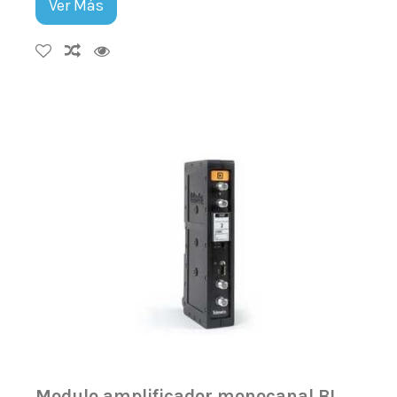
Ver Más
Modulo amplificador monocanal BI