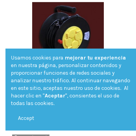
Usamos cookies para
mejorar tu experiencia
en nuestra página, personalizar contenidos y
proporcionar funciones de redes sociales y
analizar nuestro tráfico. Al continuar navegando
en este sitio, aceptas nuestro uso de cookies. Al
Enrollacable 25 mts 4 tomas y
hacer clic en "
Aceptar
", consientes el uso de
proteccion
todas las cookies.
06-2421
Enrrollacable de 25 mts con 4 bases schucko
Accept
y protección térmica de sobrecargas.