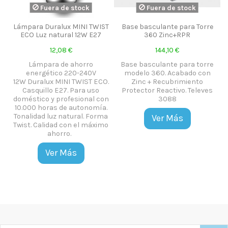
Fuera de stock
Fuera de stock
Lámpara Duralux MINI TWIST
Base basculante para Torre
ECO Luz natural 12W E27
360 Zinc+RPR
12,08 €
144,10 €
Lámpara de ahorro
Base basculante para torre
energético 220-240V
modelo 360. Acabado con
12W Duralux MINI TWIST ECO.
Zinc + Recubrimiento
Casquillo E27. Para uso
Protector Reactivo. Televes
doméstico y profesional con
3088
10.000 horas de autonomía.
Tonalidad luz natural. Forma
Ver Más
Twist. Calidad con el máximo
ahorro.
Ver Más