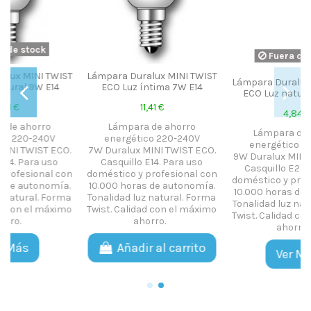
Fuera de stock
ST
Lámpara Duralux MINI TWIST
Lámpara Duralux MINI TWIST
ECO Luz íntima 7W E14
ECO Luz natural 9W E27
11,41 €
4,84 €
Lámpara de ahorro
Lámpara de ahorro
energético 220-240V
energético 220-240V
O.
7W Duralux MINI TWIST ECO.
9W Duralux MINI TWIST ECO.
Casquillo E14. Para uso
Casquillo E27. Para uso
on
doméstico y profesional con
doméstico y profesional con
.
10.000 horas de autonomía.
10.000 horas de autonomía.
ma
Tonalidad luz natural. Forma
Tonalidad luz natural. Forma
mo
Twist. Calidad con el máximo
Twist. Calidad con el máximo
ahorro.
ahorro.
Añadir al carrito
Ver Más