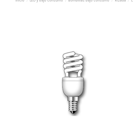
Inicio
LED y bajo consumo
Bombillas bajo consumo
Rizada
L