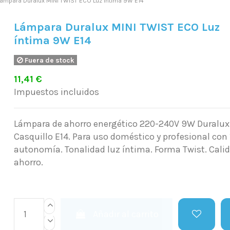
ámpara Duralux MINI TWIST ECO Luz íntima 9W E14
Lámpara Duralux MINI TWIST ECO Luz
íntima 9W E14
Fuera de stock
11,41 €
Impuestos incluidos
Lámpara de ahorro energético 220-240V 9W Duralux
Casquillo E14. Para uso doméstico y profesional con
autonomía. Tonalidad luz íntima. Forma Twist. Cal
ahorro.
Añadir al carrito