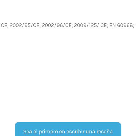
/CE; 2002/95/CE; 2002/96/CE; 2009/125/ CE; EN 60968; E
Sea el primero en escribir una reseña