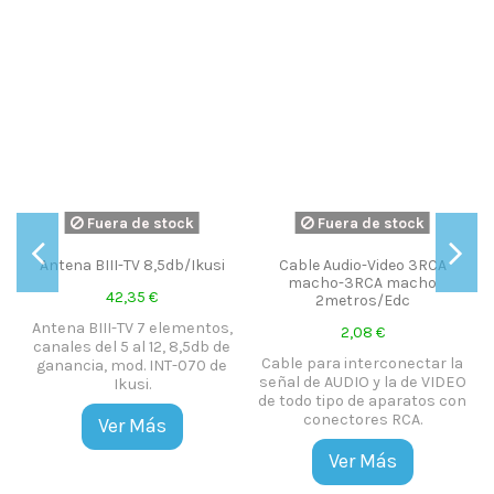
Fuera de stock
Fuera de stock
Antena BIII-TV 8,5db/Ikusi
Cable Audio-Video 3RCA
macho-3RCA macho
42,35 €
2metros/Edc
Antena BIII-TV 7 elementos,
2,08 €
.
canales del 5 al 12, 8,5db de
Cable para interconectar la
ganancia, mod. INT-070 de
señal de AUDIO y la de VIDEO
Ikusi.
de todo tipo de aparatos con
conectores RCA.
Ver Más
Ver Más