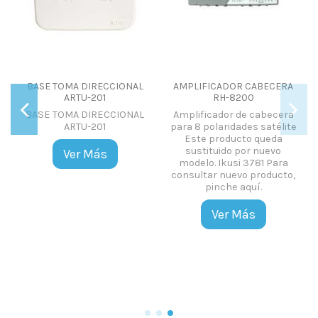
BASE TOMA DIRECCIONAL
AMPLIFICADOR CABECERA
ARTU-201
RH-8200
BASE TOMA DIRECCIONAL
Amplificador de cabecera
ARTU-201
para 8 polaridades satélite
r
Este producto queda
sustituido por nuevo
Ver Más
modelo. Ikusi 3781 Para
consultar nuevo producto,
pinche aquí.
Ver Más