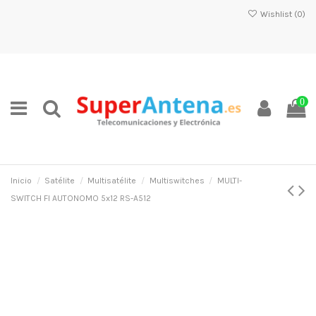
Wishlist (
0
)
0
Inicio
Satélite
Multisatélite
Multiswitches
MULTI-
SWITCH FI AUTONOMO 5x12 RS-A512