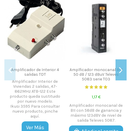
mplificador de Interior 4
Amplficador monocanal BIII
Conve
salidas TDT
50 dB / 123 dBuV Televes
5083 serie T03
Amplificador Interior de
Viviendas 2 salidas, 47-
Calefac
862MHz ATB-122 Este
modelo
oducto queda sustituido
1,17 €
Bajo c
por nuevo modelo.
Amplificador monocanal de
kusi 3595 Para consultar
BII con 58dB de ganancia y
nuevo producto, pinche
máximo 123dBV de nivel de
aquí.
salida Televes 5087.
Ver Más