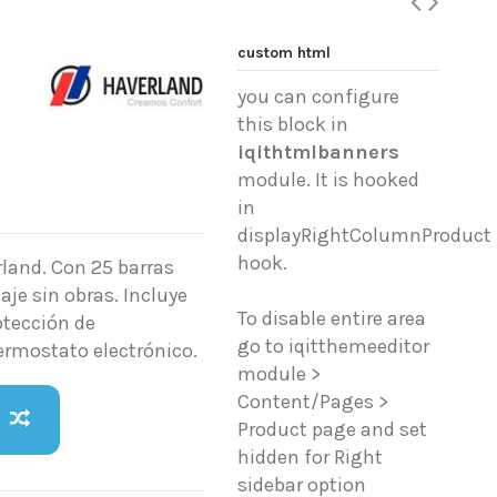
custom html
you can configure
this block in
iqithtmlbanners
module. It is hooked
in
displayRightColumnProduct
hook.
land. Con 25 barras
je sin obras. Incluye
To disable entire area
rotección de
go to iqitthemeeditor
termostato electrónico.
module >
Content/Pages >
Product page and set
hidden for Right
sidebar option