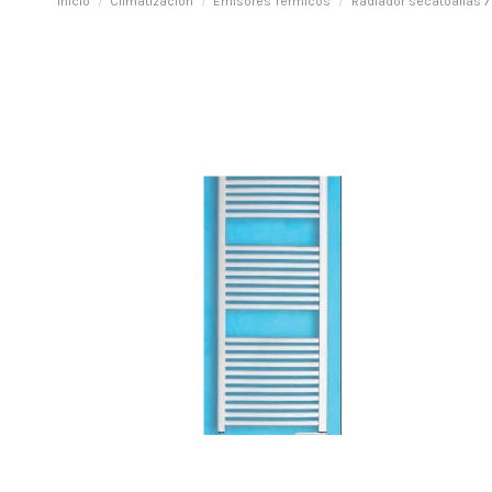
Inicio
Climatización
Emisores Térmicos
Radiador secatoallas 