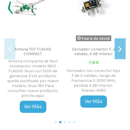
ra de stock
Fuera de stock
Fuera d
r conector F, 2
Cuadro estanco Polyester
Base Basculant
, 4 dB Interior
425x310x160
550 Zinc
7,19 €
151,25 €
1.210,
con conector tipo
Cuadro estanco en
Base basculant
lidas, rango de
polyester con puerta ciega y
modelo 550. A
a 5...1000 MHz,
cerradura de Gewiss.
Zinc + Lacado r
4 dB interior.
Medidas 425X310X160mm.
Televes
eves 4560
Protección IP55.
Ver 
er Más
Ver Más