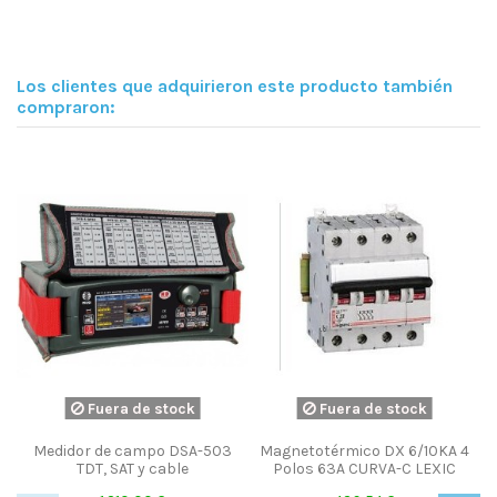
Los clientes que adquirieron este producto también
compraron:
¡En oferta!
e stock
Fuera de stock
o DX 6/10KA 4
Medidor de campo TV
Grapa cable coaxial
RVA-C LEXIC
pantalla tactil DVB-T, DVB-
100 uds. Televes re
S2, DVB-C, MPEG-2 DSA-800