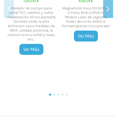
4 €
0,09 €
3.025,00 €
co DX 6/10KA
Grapas cerradas
A CURVA-C.
Medidor de campo con
sujecci?n del cable
de Legrand.
pantalla táctil modelo DSA-
te: 6000 A.
800 de Ikusi. Ofrece
Añadir al c
 incorporado.
medidas en DVB-T, DVB-S2,
DVB-C y visualización en
Más
formato MPEG-2.
Ver Más