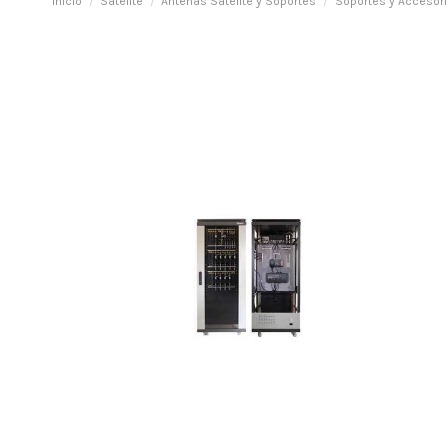
Inicio
Satélite
Antenas Satélite y Soportes
Soportes y Accesori