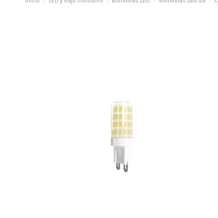
Inicio
LED y bajo consumo
Bombillas LED
Bombillas Led G9
L