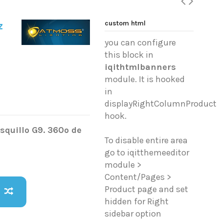
custom html
z
you can configure
this block in
iqithtmlbanners
module. It is hooked
in
displayRightColumnProduct
hook.
squillo G9. 360º de
To disable entire area
go to iqitthemeeditor
module >
Content/Pages >
Product page and set
hidden for Right
sidebar option