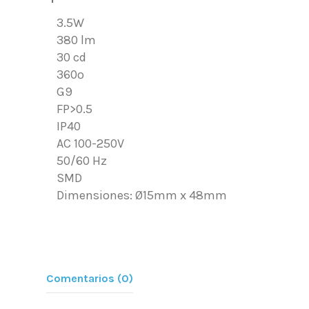
3.5W
380 lm
30 cd
360º
G9
FP>0.5
IP40
AC 100-250V
50/60 Hz
SMD
Dimensiones: Ø15mm x 48mm
Comentarios (0)