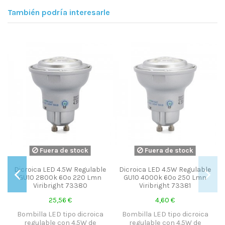
También podría interesarle
Fuera de stock
Fuera de stock
e
Dicroica LED 4.5W Regulable
Dicroica LED 4.5W Regulable
GU10 2800k 60º 220 Lmn
GU10 4000k 60º 250 Lmn
Viribright 73380
Viribright 73381
25,56 €
4,60 €
Bombilla LED tipo dicroica
Bombilla LED tipo dicroica
regulable con 4.5W de
regulable con 4.5W de