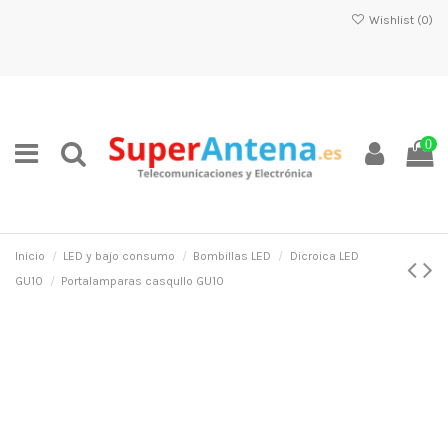
Wishlist (
0
)
0
Inicio
LED y bajo consumo
Bombillas LED
Dicroica LED
GU10
Portalamparas casqullo GU10