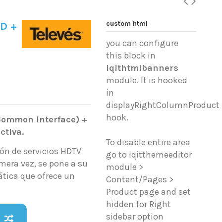
custom html
D +
you can configure
this block in
iqithtmlbanners
module. It is hooked
in
displayRightColumnProduct
hook.
Common Interface) +
ctiva.
To disable entire area
ión de servicios HDTV
go to iqitthemeeditor
imera vez, se pone a su
module >
ática que ofrece un
Content/Pages >
Product page and set
hidden for Right
sidebar option