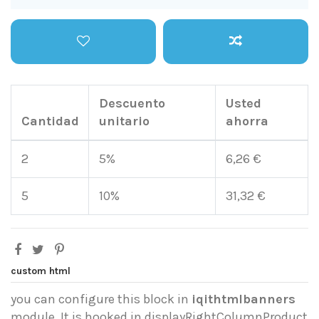
Descuento
Usted
Cantidad
unitario
ahorra
2
5%
6,26 €
5
10%
31,32 €
custom html
you can configure this block in
iqithtmlbanners
module. It is hooked in displayRightColumnProduct