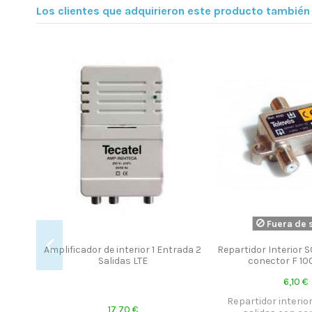
Los clientes que adquirieron este producto tambié
Fuera de 
Amplificador de interior 1 Entrada 2
Repartidor Interior S
Salidas LTE
conector F 1
6,10 €
Repartidor interio
17,70 €