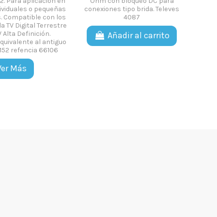
2. Para aplicación en
Ohm con bloqueo DC para
acod
ividuales o pequeñas
conexiones tipo brida. Televes
Eas
s. Compatible con los
4087
la TV Digital Terrestre
V Alta Definición.
Añadir al carrito
quivalente al antiguo
152 refencia 66106
Ver Más