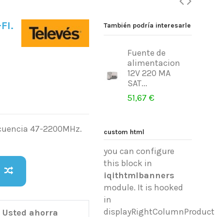
FI.
También podría interesarle
Fuente de
alimentacion
12V 220 MA
SAT...
51,67 €
recuencia 47-2200MHz.
custom html
you can configure
this block in
iqithtmlbanners
module. It is hooked
in
displayRightColumnProduct
Usted ahorra