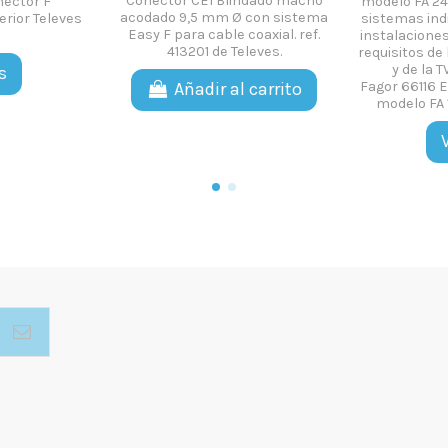
Conector CEI Blindado macho
nector F
modelo FA 24
acodado 9,5 mm Ø con sistema
erior Televes
sistemas ind
Easy F para cable coaxial. ref.
instalacione
413201 de Televes.
requisitos de 
y de la T
s
Fagor 66116 E
Añadir al carrito
modelo FA 