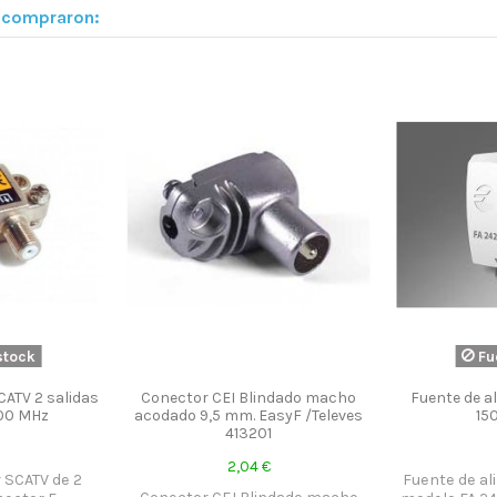
n compraron:
stock
Fu
CATV 2 salidas
Conector CEI Blindado macho
Fuente de a
000 MHz
acodado 9,5 mm. EasyF /Televes
15
413201
2,04 €
r SCATV de 2
Fuente de al