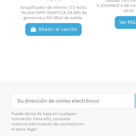
salidas con co
5...1000MHZ 4 dB Int
Amplificador de interior LTE 1e/2s
4530
Tecatel AMP-IN24TECA. 24 dBS de
ganancia y 100 dBuV de salida.
Ver Má
Añadir al carrito
Puede darse de baja en cualquier
momento. Para ello, consulte
nuestra información de contacto en
el aviso legal.