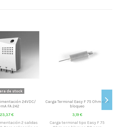
era de stock
limentación 24VDC/
Carga Terminal Easy F 75 Ohm con
Con
0mA FA 242
bloqueo
acod
23,37 €
3,19 €
imentación 2 salidas
Carga terminal tipo Easy F 75
Cone