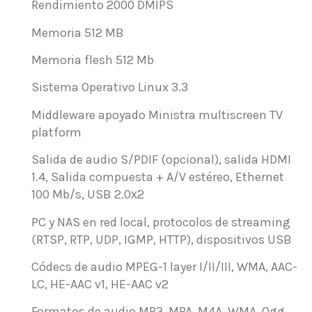
Rendimiento
2000 DMIPS
Memoria 512 MB
Memoria flesh 512 Mb
Sistema Operativo Linux 3.3
Middleware apoyado
Ministra multiscreen TV
platform
Salida de audio S/PDIF (opcional), salida HDMI
1.4, Salida compuesta + A/V estéreo, Ethernet
100 Mb/s, USB 2.0х2
PC y NAS en red local, protocolos de streaming
(RTSP, RTP, UDP, IGMP, HTTP), dispositivos USB
Códecs de audio
MPEG-1 layer I/II/III, WMA, AAC-
LC, HE-AAC v1, HE-AAC v2
Formatos de audio
MP3, MPA, M4A, WMA, Ogg,