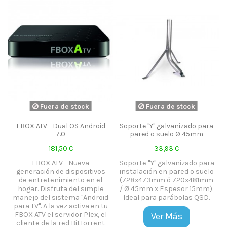
Fuera de stock
Fuera de stock
FBOX ATV - Dual OS Android
Soporte "Y" galvanizado para
7.0
pared o suelo Ø 45mm
181,50 €
33,93 €
FBOX ATV - Nueva
Soporte "Y" galvanizado para
generación de dispositivos
instalación en pared o suelo
de entretenimiento en el
(728x473mm ó 720x481mm
hogar. Disfruta del simple
/ Ø 45mm x Espesor 15mm).
manejo del sistema "Android
Ideal para parábolas QSD.
para TV". A la vez activa en tu
FBOX ATV el servidor Plex, el
Ver Más
cliente de la red BitTorrent