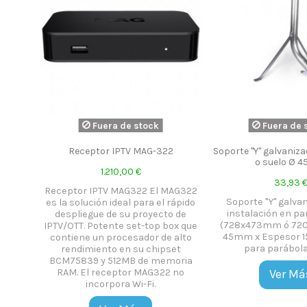
Fuera de stock
Fuera de 
Receptor IPTV MAG-322
Soporte "Y" galvaniz
o suelo Ø 
1.210,00 €
33,93 
Receptor IPTV MAG322 El MAG322
Soporte "Y" galva
es la solución ideal para el rápido
instalación en pa
despliegue de su proyecto de
(728x473mm ó 720
IPTV/OTT. Potente set-top box que
45mm x Espesor 1
contiene un procesador de alto
para parábol
rendimiento en su chipset
BCM75839 y 512MB de memoria
RAM. El receptor MAG322 no
Ver Má
incorpora Wi-Fi.