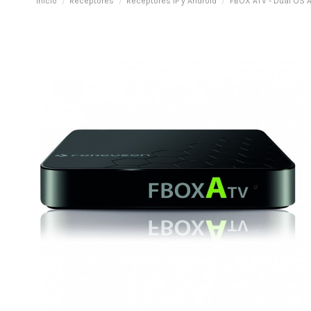
Inicio
Receptores
Receptores IP y Android
FBOX ATV - Dual OS A