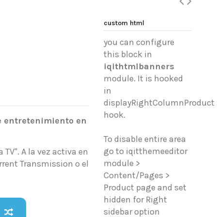
custom html
you can configure
this block in
iqithtmlbanners
module. It is hooked
in
displayRightColumnProduct
hook.
e entretenimiento en
To disable entire area
go to iqitthemeeditor
TV". A la vez activa en
module >
orrent Transmission o el
Content/Pages >
Product page and set
hidden for Right
sidebar option