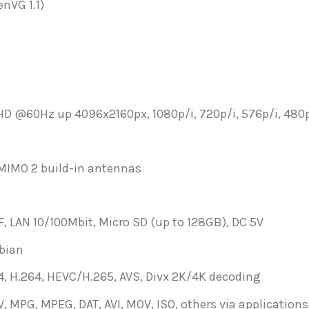
nVG 1.1)
HD @60Hz up 4096x2160px, 1080p/i, 720p/i, 576p/i, 480
 MIMO 2 build-in antennas
IF, LAN 10/100Mbit, Micro SD (up to 128GB), DC 5V
ebian
, H.264, HEVC/H.265, AVS, Divx 2K/4K decoding
, MPG, MPEG, DAT, AVI, MOV, ISO, others via applications