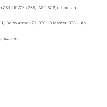
.264, HEVC/h.265), ASF, 3GP, others via
D 7.1,` Dolby Atmos 7.1, DTS HD Master, DTS High
plications