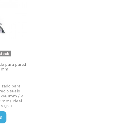
stock
ado para pared
45mm
€
nizado para
red o suelo
x481mm / Ø
5mm). Ideal
as QSD.
s