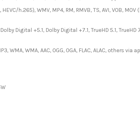
, HEVC/h.265), WMV, MP4, RM, RMVB, TS, AVI, VOB, MOV (h
 Dolby Digital +5.1, Dolby Digital +7.1, TrueHD 5.1, TrueH
MP3, WMA, WMA, AAC, OGG, OGA, FLAC, ALAC, others via ap
.5W