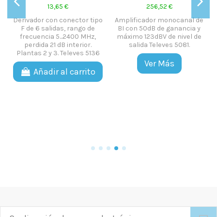
1
13,65 €
256,52 €
Derivador con conector tipo
Amplificador monocanal de
F de 6 salidas, rango de
BI con 50dB de ganancia y
frecuencia 5...2400 MHz,
máximo 123dBV de nivel de
e
perdida 21 dB interior.
salida Televes 5081.
Plantas 2 y 3. Televes 5136
Ver Más
Añadir al carrito