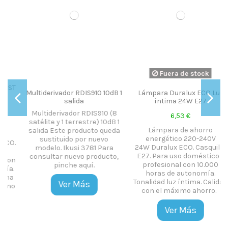
Fuera de stock
T
Multiderivador RDIS910 10dB 1
Lámpara Duralux ECO Luz
salida
íntima 24W E27
Multiderivador RDIS910 (8
6,53 €
satélite y 1 terrestre) 10dB 1
Lámpara de ahorro
salida Este producto queda
energético 220-240V
sustituido por nuevo
.
24W Duralux ECO. Casquillo
modelo. Ikusi 3781 Para
E27. Para uso doméstico y
consultar nuevo producto,
n
profesional con 10.000
pinche aquí.
.
horas de autonomía.
a
Tonalidad luz íntima. Calidad
Ver Más
o
con el máximo ahorro.
Ver Más