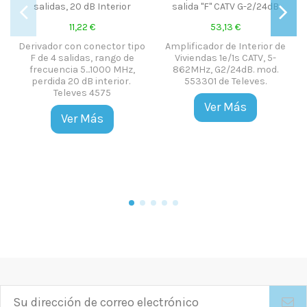
Derivador conec
 dB Interior
salida "F" CATV G-2/24dB
salidas, 19 dB In
(planta 1
22 €
53,13 €
15,86 €
 conector tipo
Amplificador de Interior de
das, rango de
Viviendas 1e/1s CATV, 5-
Derivador con con
5...1000 MHz,
862MHz, G2/24dB. mod.
F de 8 salidas, 
dB interior.
553301 de Televes.
frecuencia 5...2
es 4575
perdida 19 dB inter
Ver Más
1. Televes 5
 Más
Ver Má