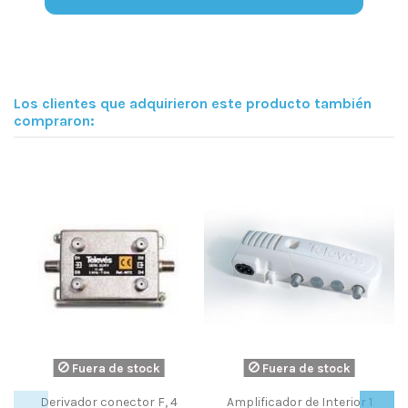
Los clientes que adquirieron este producto también
compraron:
 de stock
Fuera de stock
Fuera de s
onector F, 4
Amplificador de Interior 1