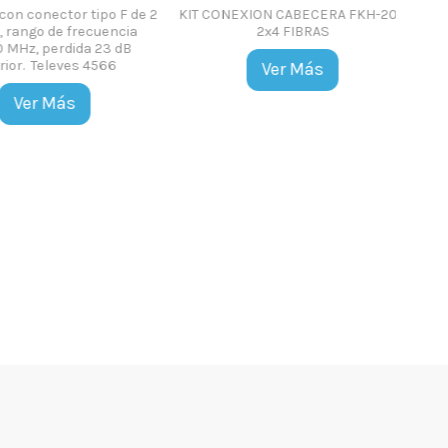
 conector tipo F de 2
KIT CONEXION CABECERA FKH-208
ango de frecuencia
2x4 FIBRAS
MHz, perdida 23 dB
r. Televes 4566
Ver Más
Ver Más