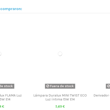
n compraron:
stock
Fuera de stock
Fu
 FLAMA Luz
Lámpara Duralux MINI TWIST ECO
Derivador con
 E14
Luz íntima 15W E14
d
5,69 €