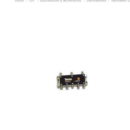
Inicio
TDT
Distribución y accesorios
Derivadores
Derivador co