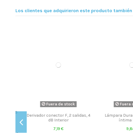
Los clientes que adquirieron este producto tambié
Fuera de stock
Fuera de 
as, 19
Derivador conector F, 2 salidas, 4
Lámpara Duralux
)
dB Interior
íntima 5W
7,19 €
9,84 €