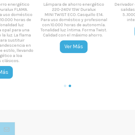
 energético
Lámpara de ahorro energético
Derivador con
lux FLAMA.
220-240V 15W Duralux
salidas, r
uso doméstico
MINI TWIST ECO. Casquillo E14.
5...1000 
.000 horas de
Para uso doméstico y profesional
interio
lidad luz
con 10.000 horas de autonomía.
pal para una
Tonalidad luz íntima. Forma Twist.
 luz. La flama
Calidad con el máximo ahorro.
 sustituir
descencia en
Ver Más
tilo, llevando
co a loa
ásicos.
s