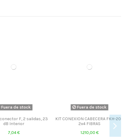
era de stock
Fuera de stock
ector F, 2 salidas, 23
KIT CONEXION CABECERA FKH-208
B Interior
2x4 FIBRAS
7,04 €
1.210,00 €