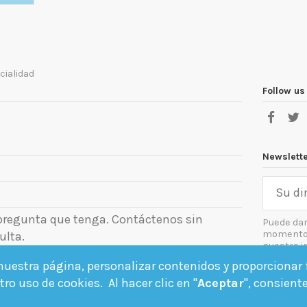
cialidad
Follow us
Newslett
 pregunta que tenga. Contáctenos sin
Puede dar
momento. 
ulta.
nuestra i
el aviso le
uestra página, personalizar contenidos y proporcionar f
Acept
ro uso de cookies. Al hacer clic en "
Aceptar
", consient