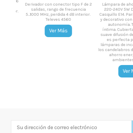
 F de 6
Derivador con conector tipo F de 2
Lámpara de ahorro
ncia
salidas, rango de frecuencia
220-240V 5W Dura
terior.
5...1000 MHz, perdida 4 dB interior.
Casquillo E14. Para 
Televes 4560
y decorativo con 10
autonomía. Tona
o
íntima. Cubierta o
Ver Más
suave difusión de la
es perfecta para
lámparas de incan
los candelabros de es
ahorro energéti
ambientes cl
Ver Má