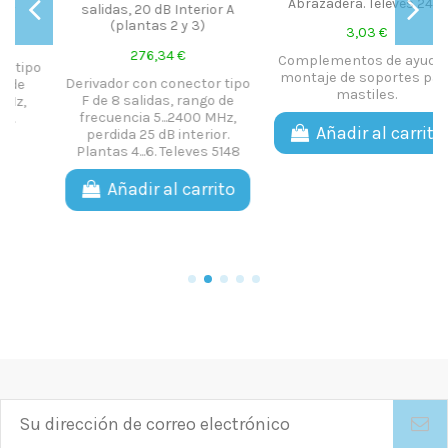
Abrazadera. Televes 2413
DISTRIBUIDOR OPTICO 2
ior A
SAL.FSP-302
3,03 €
601,98 €
Complementos de ayuda a
Distribuidor óptico 2 salid
montaje de soportes para
r tipo
ClassA para ser instalado 
mastiles.
o de
cabecera
 MHz,
Añadir al carrito
ior.
Ver Más
 5148
rito