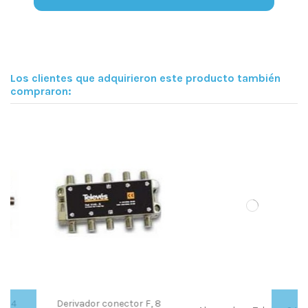
Los clientes que adquirieron este producto también
compraron:
Fuera de stock
F, 8