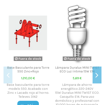
era de stock
Fuera de stock
Fuera 
ulante para Torre
Lámpara Duralux MINI TWIST
UTIL IN
0 Zinc+Rojo
ECO Luz íntima 15W E14
PROFESION
1.210,00 €
5,69 €
38,
ulante para torre
Lámpara de ahorro
UTIL IN
550. Acabado con
energético 220-240V
PROFESION
cado rojo al horno.
15W Duralux MINI TWIST ECO.
eleves 3142
Casquillo E14. Para uso
Ver
doméstico y profesional con
10.000 horas de autonomía.