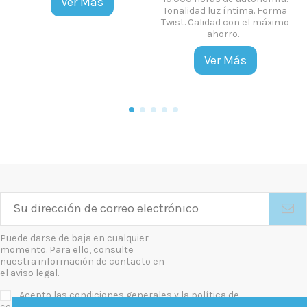
Ver Más
Tonalidad luz íntima. Forma
Twist. Calidad con el máximo
ahorro.
Ver Más
Puede darse de baja en cualquier
momento. Para ello, consulte
nuestra información de contacto en
el aviso legal.
Acepto las condiciones generales y la política de
confidencialidad