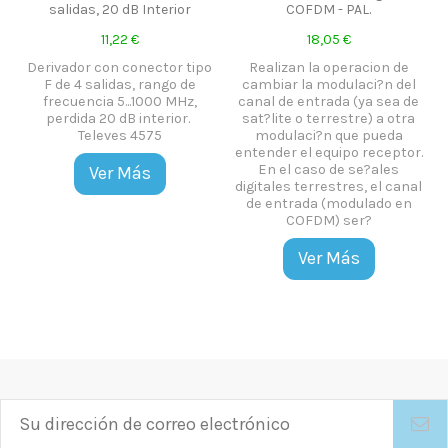
salidas, 20 dB Interior
COFDM - PAL.
11,22 €
18,05 €
Derivador con conector tipo
Realizan la operacion de
F de 4 salidas, rango de
cambiar la modulaci?n del
frecuencia 5...1000 MHz,
canal de entrada (ya sea de
perdida 20 dB interior.
sat?lite o terrestre) a otra
Televes 4575
modulaci?n que pueda
entender el equipo receptor.
En el caso de se?ales
Ver Más
digitales terrestres, el canal
de entrada (modulado en
COFDM) ser?
Ver Más