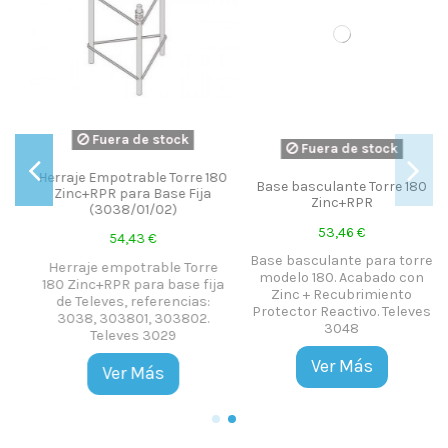
Fuera de stock
Fuera de stock
0
Base basculante Torre 180
Base Fija Torre 180 Zinc+RPR
Zinc+RPR
65,99 €
53,46 €
Base Fija Torre 180 Zinc+RPR.
Base basculante para torre
Base especial atornillable
modelo 180. Acabado con
ICT 180. Televes 3038
a
Zinc + Recubrimiento
Protector Reactivo. Televes
Ver Más
3048
Ver Más