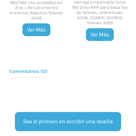
Herraje empotrable Torre
180/360 con acabados en
180 Zinc+RPR para base fija
Zinc + Recubrimiento
de Televes, referencias:
Protector Reactivo Televes
3038, 303801, 303802.
3058
Televes 3029
Ver Más
Ver Más
Comentarios (0)
Sea el primero en escribir una reseña