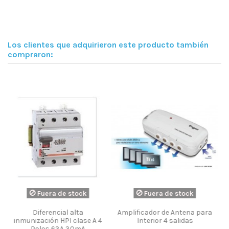
Los clientes que adquirieron este producto también
compraron:
 de stock
Fuera de 
 de Antena para
Grapa cable coaxial cerrada.
BASE TOMA TV FI 
 4 salidas
100 uds. Televes ref. 2011
058