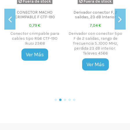
Fuera de stock
Fuera de stock
CONECTOR MACHO
Derivador conector F, 2
d
CRIMPABLE F CTF-190
salidas, 23 dB Interior
0,79 €
7,04 €
Conector crimpable para
Derivador con conector tipo
s
cables tipo RG6 CTF-190
F de 2 salidas, rango de
Ikusi 2368
frecuencia 5...1000 MHz,
perdida 23 dB interior.
Televes 4566
Ver Más
y
Ver Más