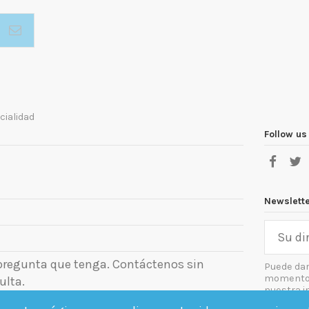
cialidad
Follow us
Newslett
 pregunta que tenga. Contáctenos sin
Puede dar
momento. 
ulta.
nuestra i
el aviso le