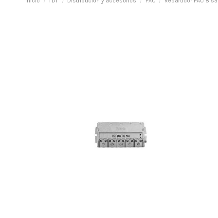
Inicio
TDT
Distribución y accesorios
PAU
Repartidor PAU 8 s