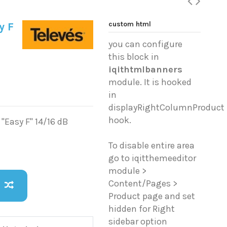
custom html
y F
you can configure
this block in
iqithtmlbanners
module. It is hooked
in
displayRightColumnProduct
hook.
"Easy F" 14/16 dB
To disable entire area
go to iqitthemeeditor
module >
Content/Pages >
Product page and set
hidden for Right
sidebar option