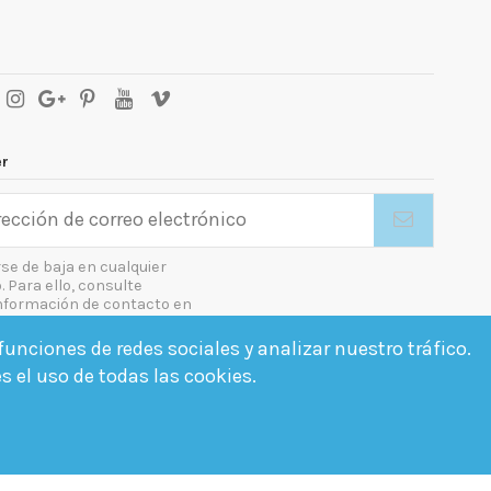
er
se de baja en cualquier
Para ello, consulte
nformación de contacto en
gal.
unciones de redes sociales y analizar nuestro tráfico.
o las condiciones generales y la política de confidencialidad
es el uso de todas las cookies.