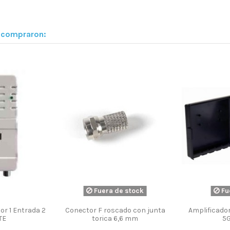
n compraron:
e stock
LCD-PLASMA
Conector CEI Blindado macho
Cable Coax
g - 30" /Tboston
acodado 9,5 mm. / Televes
10me