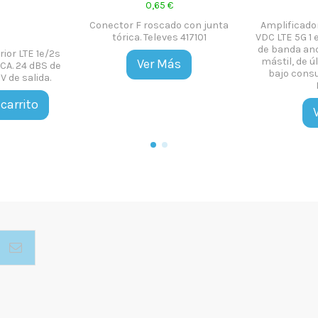
 €
1,23 €
do para TV LCD-
Conector CEI Blindado macho
Cable Co
 Kg y un maximo
acodado 9,5 mm Ø para cable
cobre, ma
IRECTION, ref:
coaxial. ref. 4130 de Televes.
Roll
 Tboston.
Añadir al carrito
A
Más