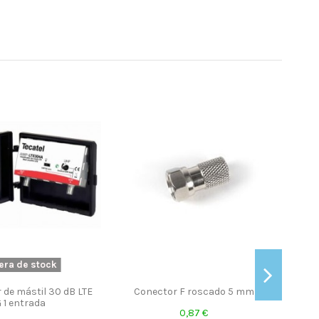
ial Televes CXT blanco
Amplificador de Mastil 2e, 4s,
tros Televes 4371
VHF/UHF-FI. Easy F