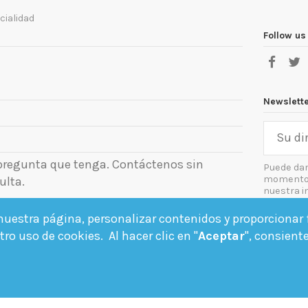
cialidad
Follow us
Newslett
 pregunta que tenga. Contáctenos sin
Puede dar
momento. 
ulta.
nuestra i
el aviso le
uestra página, personalizar contenidos y proporcionar f
Acept
ro uso de cookies. Al hacer clic en "
Aceptar
", consient