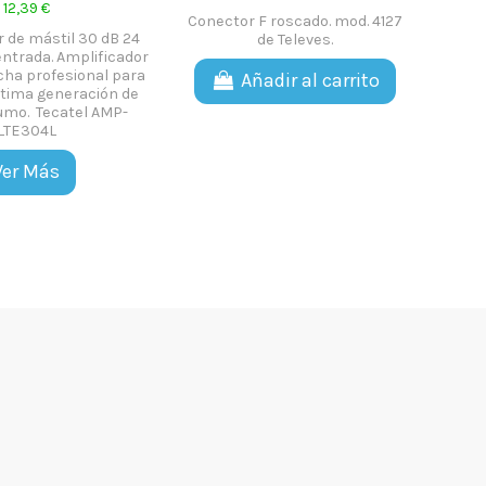
8,75 €
46,73 €
axial gama CXT. Vivo
Amplificador de Mastil de 2
lla aluminio cobreado.
entradas y 4 salidas,
ito de 10 metros
Frecuencia 47-2200MHz. Easy F.
mod. 5354 de Televes.
ñadir al carrito
Añadir al carrito