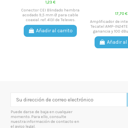
6,74 €
37,51
. 4127
Distribuidores de interior serie
Soporte Articula
UDF-205. Elementos de
PLASMA, hasta 20
ito
distribución idóneos para
de 30", mod: TRID
instalaciones ICT. Ikusi 2075
AC0521E de
Añadir al carrito
Ver 
Puede darse de baja en cualquier
momento. Para ello, consulte
nuestra información de contacto en
el aviso legal.