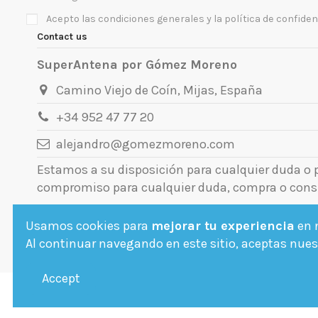
Acepto las condiciones generales y la política de confiden
Contact us
SuperAntena por Gómez Moreno
Camino Viejo de Coín, Mijas, España
+34 952 47 77 20
alejandro@gomezmoreno.com
Estamos a su disposición para cualquier duda o
compromiso para cualquier duda, compra o cons
Usamos cookies para
mejorar tu experiencia
en n
Al continuar navegando en este sitio, aceptas nuest
Accept