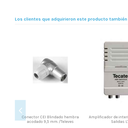
Los clientes que adquirieron este producto tambié
Fuera d
5 mm
Distribuidor 2 salidas UDF-205.
Soporte TV 
Paso de corriente
TRIDIRECTION 20 K