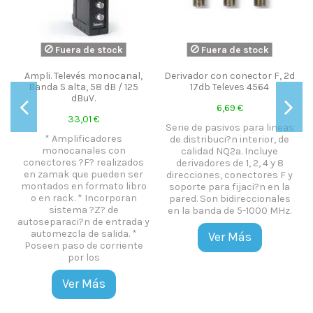
Fuera de stock
Fuera de stock
Ampli. Televés monocanal,
Derivador con conector F, 2d
Banda S alta, 58 dB / 125
17db Televes 4564
dBuV.
6,69 €
33,01 €
Serie de pasivos para lineas
* Amplificadores
de distribuci?n interior, de
monocanales con
calidad NQ2a. Incluye
conectores ?F? realizados
derivadores de 1, 2, 4 y 8
en zamak que pueden ser
direcciones, conectores F y
montados en formato libro
soporte para fijaci?n en la
o en rack. * Incorporan
pared. Son bidireccionales
sistema ?Z? de
en la banda de 5-1000 MHz.
autoseparaci?n de entrada y
automezcla de salida. *
Ver Más
Poseen paso de corriente
por los
Ver Más