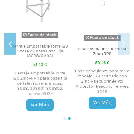
Fuera de stock
Fuera de stock
80
Base basculante Torre 180
Base Fija Torre 180 Zinc+RPR
Zinc+RPR
65,99 €
53,46 €
Base Fija Torre 180 Zinc+RPR.
Base basculante para torre
Base especial atornillable
e
modelo 180. Acabado con
ICT 180. Televes 3038
ja
Zinc + Recubrimiento
Protector Reactivo. Televes
Ver Más
3048
Ver Más