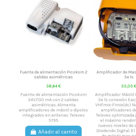
Fuente de alimentación Picokom 2
Amplificador de Ma
salidas asimétricas
3e 1s
38,64 €
33,03 
Fuente de alimentación Picokom
Amplificador Másti
24V/130 mA con 2 salidas
3e 1s conexión Eas
asimétricas. Alimenta
VHFmix-FImix(dc) N
amplificadores de mástil o dipolos
amplificadores de
integrados en antenas. Televes
Televes optimizada 
5795
el máximo rendim
nuevos niveles de s
Dividendo Digital. E
Añadir al carrito
de mástil mas p