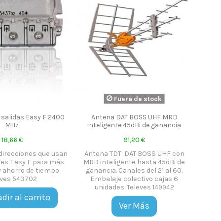
Fuera de stock
 salidas Easy F 2400
Antena DAT BOSS UHF MRD
MHz
inteligente 45dBi de ganancia
18,66 €
91,20 €
 direcciones que usan
Antena TDT DAT BOSS UHF con
nes Easy F para más
MRD inteligente hasta 45dBi de
y ahorro de tiempo.
ganancia. Canales del 21 al 60.
eves 543702
Embalaje colectivo cajas 6
unidades. Televes 149942
dir al carrito
Ver Más