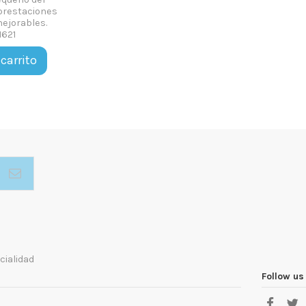
prestaciones
mejorables.
1621
 carrito
cialidad
Follow us