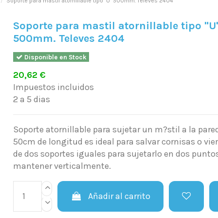
Soporte para mastil atornillable tipo "U" 500mm. Televes 2404
Soporte para mastil atornillable tipo "U
500mm. Televes 2404
Disponible en Stock
20,62 €
Impuestos incluidos
2 a 5 dias
Soporte atornillable para sujetar un m?stil a la pare
50cm de longitud es ideal para salvar cornisas o vie
de dos soportes iguales para sujetarlo en dos puntos
mantener verticalmente.
Añadir al carrito