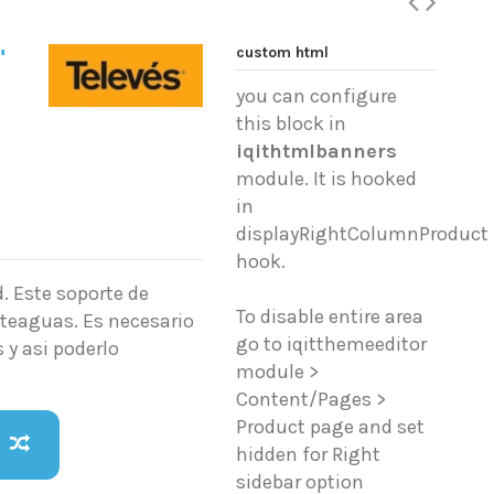
custom html
"
you can configure
this block in
iqithtmlbanners
module. It is hooked
in
displayRightColumnProduct
hook.
d. Este soporte de
To disable entire area
rteaguas. Es necesario
go to iqitthemeeditor
 y asi poderlo
module >
Content/Pages >
Product page and set
hidden for Right
sidebar option