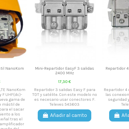
stil NanoKom
Mini-Repartidor EasyF 3 salidas
Repartidor 4
2400 MHz
€
17,30 €
l LTE NanoKom
Repartidor 3 salidas Easy F para
Repartidor 4
y F UHF(dc)-
TDT y satélite. Con este modelo no
las conexio
ueva gama de
es necesario usar conectores F.
seguridad 
 mástil de
Televes 543603
Tel
para el sacar
iento a los
Añadir al carrito
Aña
eñal tras el
l amplificador
equeño del