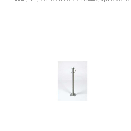
Inicio
TDT
Mástiles y torretas
Suplementos/Soportes Mástiles