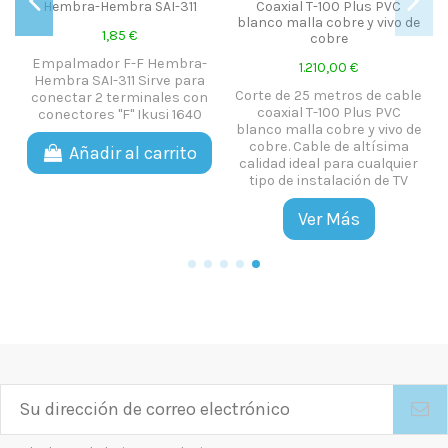
Hembra-Hembra SAI-311
Coaxial T-100 Plus PVC
blanco malla cobre y vivo de
1,85 €
cobre
Empalmador F-F Hembra-
1.210,00 €
6
Hembra SAI-311 Sirve para
Corte de 25 metros de cable
conectar 2 terminales con
coaxial T-100 Plus PVC
conectores "F" Ikusi 1640
blanco malla cobre y vivo de
cobre. Cable de altísima
Añadir al carrito
calidad ideal para cualquier
tipo de instalación de TV
Ver Más