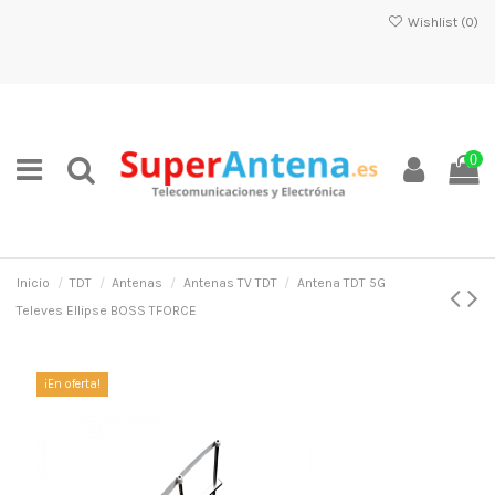
Wishlist (
0
)
0
Inicio
TDT
Antenas
Antenas TV TDT
Antena TDT 5G
Televes Ellipse BOSS TFORCE
¡En oferta!