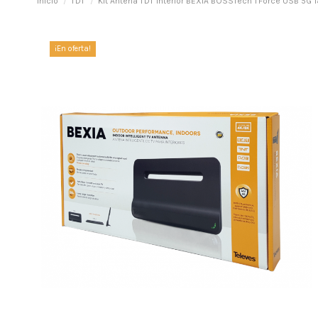
Inicio
TDT
Kit Antena TDT interior BEXIA BOSSTech TForce USB 5G 
¡En oferta!