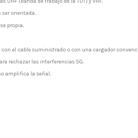
s UHF (banda de trabajo de la TDT) y VHF.
 ser orientada.
se propia.
 con el cable suministrado o con una cargador convenci
ara rechazar las interferencias 5G.
o amplifica la señal.