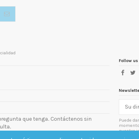
cialidad
Follow us
Newslett
 pregunta que tenga. Contáctenos sin
Puede dar
momento. 
ulta.
nuestra i
el aviso le